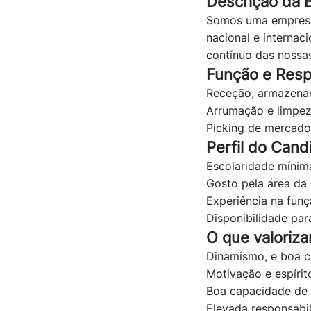
Descrição da 
Somos uma empresa d
nacional e internac
contínuo das nossa
Função e Resp
Receção, armazenam
Arrumação e limpe
Picking de mercador
Perfil do Cand
Escolaridade mínim
Gosto pela área da l
Experiência na funçã
Disponibilidade par
O que valoriz
Dinamismo, e boa c
Motivação e espírit
Boa capacidade de 
Elevada responsabi