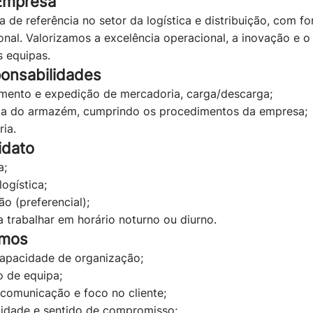
Empresa
e referência no setor da logística e distribuição, com fo
ional. Valorizamos a excelência operacional, a inovação e 
s equipas.
onsabilidades
ento e expedição de mercadoria, carga/descarga;
za do armazém, cumprindo os procedimentos da empresa;
ia.
idato
a;
ogística;
o (preferencial);
a trabalhar em horário noturno ou diurno.
amos
apacidade de organização;
o de equipa;
comunicação e foco no cliente;
lidade e sentido de compromisso;