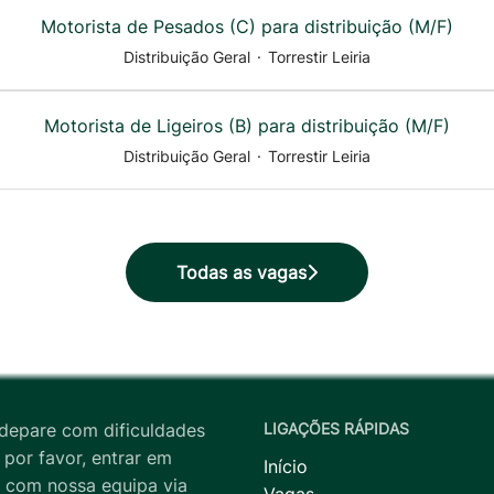
Motorista de Pesados (C) para distribuição (M/F)
Distribuição Geral
·
Torrestir Leiria
Motorista de Ligeiros (B) para distribuição (M/F)
Distribuição Geral
·
Torrestir Leiria
Todas as vagas
depare com dificuldades
LIGAÇÕES RÁPIDAS
 por favor, entrar em
Início
 com nossa equipa via